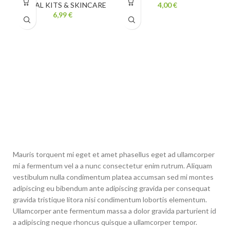
FACIAL KITS & SKINCARE
4,00
€
6,99
€
Mauris torquent mi eget et amet phasellus eget ad ullamcorper
mi a fermentum vel a a nunc consectetur enim rutrum. Aliquam
vestibulum nulla condimentum platea accumsan sed mi montes
adipiscing eu bibendum ante adipiscing gravida per consequat
gravida tristique litora nisi condimentum lobortis elementum.
Ullamcorper ante fermentum massa a dolor gravida parturient id
a adipiscing neque rhoncus quisque a ullamcorper tempor.