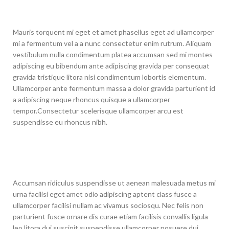
Mauris torquent mi eget et amet phasellus eget ad ullamcorper
mi a fermentum vel a a nunc consectetur enim rutrum. Aliquam
vestibulum nulla condimentum platea accumsan sed mi montes
adipiscing eu bibendum ante adipiscing gravida per consequat
gravida tristique litora nisi condimentum lobortis elementum.
Ullamcorper ante fermentum massa a dolor gravida parturient id
a adipiscing neque rhoncus quisque a ullamcorper
tempor.Consectetur scelerisque ullamcorper arcu est
suspendisse eu rhoncus nibh.
Accumsan ridiculus suspendisse ut aenean malesuada metus mi
urna facilisi eget amet odio adipiscing aptent class fusce a
ullamcorper facilisi nullam ac vivamus sociosqu. Nec felis non
parturient fusce ornare dis curae etiam facilisis convallis ligula
leo litora dui suscipit suspendisse ullamcorper posuere dui