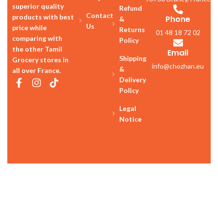
superior quality
Refund
Contact
products with best
Phone
&
Us
price while
Returns
01 48 18 72 02
comparing with
Policy
the other Tamil
Email
Shipping
Grocery stores in
info@chozhan.eu
&
all over France.
Delivery
Policy
Legal
Notice