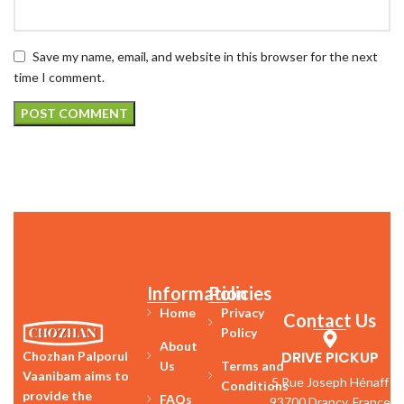
Save my name, email, and website in this browser for the next
time I comment.
Information
Policies
Home
Privacy
Contact Us
Policy
About
DRIVE PICKUP
Chozhan Palporul
Us
Terms and
Vaanibam aims to
5 Rue Joseph Hénaff
Conditions
provide the
FAQs
93700 Drancy, France